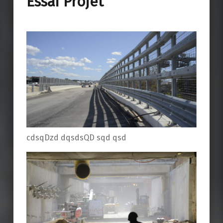
Essai Projet
cdsqDzd dqsdsQD sqd qsd