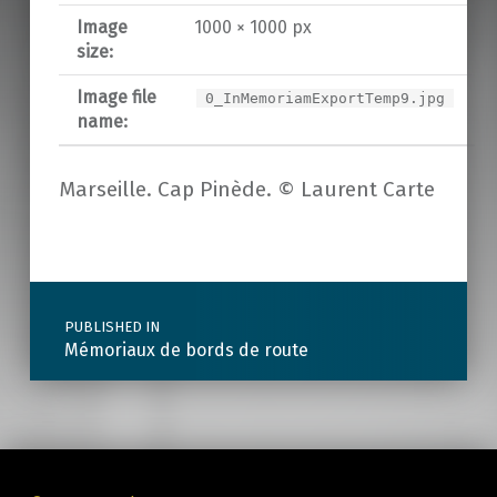
Image
1000 × 1000 px
size:
Image file
0_InMemoriamExportTemp9.jpg
name:
Marseille. Cap Pinède. © Laurent Carte
Skip back to main navigation
Post navigation
PUBLISHED IN
Mémoriaux de bords de route