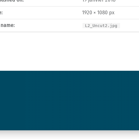
e:
1920 × 1080 px
e name:
L2_Uncut2.jpg