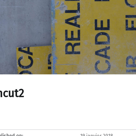
ncut2
lished on:
19 janvier 2018