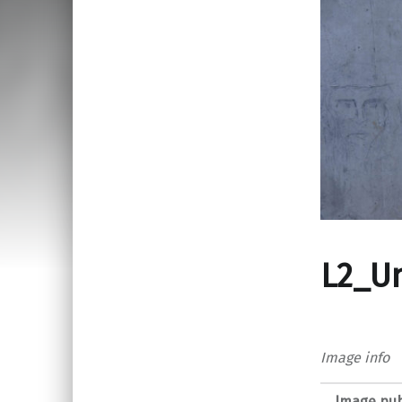
L2_U
Image info
Image pub