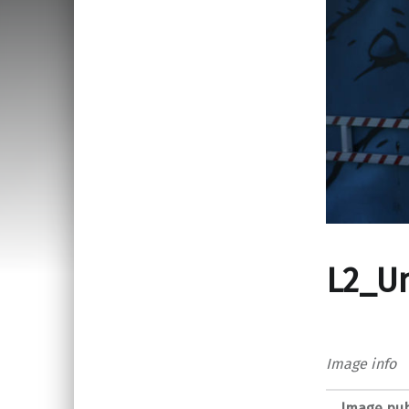
L2_U
Image info
Image pub