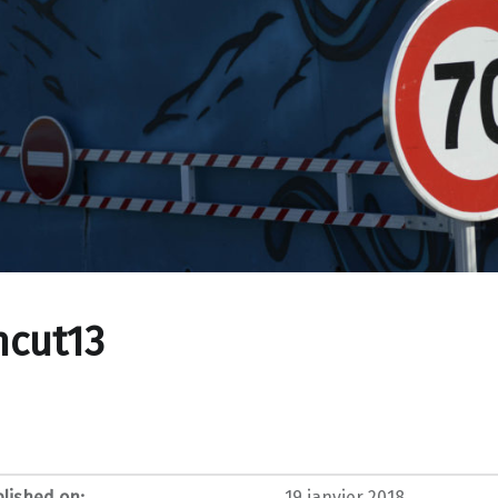
ncut13
lished on:
19 janvier 2018