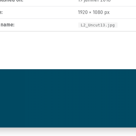
e:
1920 × 1080 px
e name:
L2_Uncut13.jpg